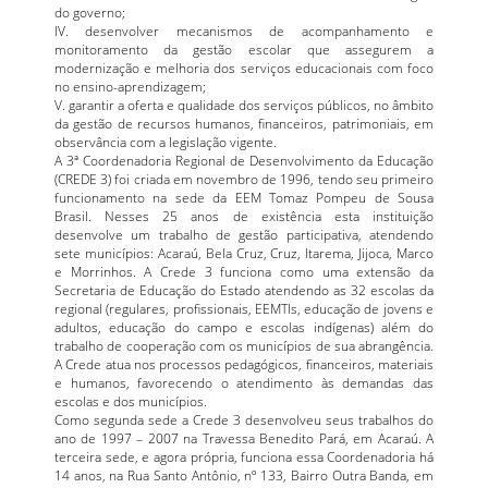
do governo;
IV. desenvolver mecanismos de acompanhamento e
monitoramento da gestão escolar que assegurem a
modernização e melhoria dos serviços educacionais com foco
no ensino-aprendizagem;
V. garantir a oferta e qualidade dos serviços públicos, no âmbito
da gestão de recursos humanos, financeiros, patrimoniais, em
observância com a legislação vigente.
A 3ª Coordenadoria Regional de Desenvolvimento da Educação
(CREDE 3) foi criada em novembro de 1996, tendo seu primeiro
funcionamento na sede da EEM Tomaz Pompeu de Sousa
Brasil. Nesses 25 anos de existência esta instituição
desenvolve um trabalho de gestão participativa, atendendo
sete municípios: Acaraú, Bela Cruz, Cruz, Itarema, Jijoca, Marco
e Morrinhos. A Crede 3 funciona como uma extensão da
Secretaria de Educação do Estado atendendo as 32 escolas da
regional (regulares, profissionais, EEMTIs, educação de jovens e
adultos, educação do campo e escolas indígenas) além do
trabalho de cooperação com os municípios de sua abrangência.
A Crede atua nos processos pedagógicos, financeiros, materiais
e humanos, favorecendo o atendimento às demandas das
escolas e dos municípios.
Como segunda sede a Crede 3 desenvolveu seus trabalhos do
ano de 1997 – 2007 na Travessa Benedito Pará, em Acaraú. A
terceira sede, e agora própria, funciona essa Coordenadoria há
14 anos, na Rua Santo Antônio, nº 133, Bairro Outra Banda, em