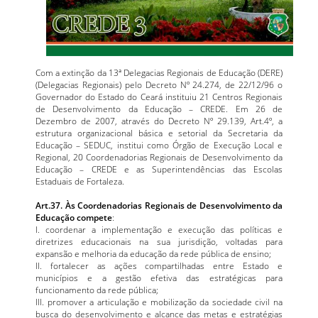
Com a extinção da 13ª Delegacias Regionais de Educação (DERE)
(Delegacias Regionais) pelo Decreto Nº 24.274, de 22/12/96 o
Governador do Estado do Ceará instituiu 21 Centros Regionais
de Desenvolvimento da Educação – CREDE. Em 26 de
Dezembro de 2007, através do Decreto Nº 29.139, Art.4º, a
estrutura organizacional básica e setorial da Secretaria da
Educação – SEDUC, institui como Órgão de Execução Local e
Regional, 20 Coordenadorias Regionais de Desenvolvimento da
Educação – CREDE e as Superintendências das Escolas
Estaduais de Fortaleza.
Art.37. Às Coordenadorias Regionais de Desenvolvimento da
Educação compete
:
I. coordenar a implementação e execução das políticas e
diretrizes educacionais na sua jurisdição, voltadas para
expansão e melhoria da educação da rede pública de ensino;
II. fortalecer as ações compartilhadas entre Estado e
municípios e a gestão efetiva das estratégicas para
funcionamento da rede pública;
III. promover a articulação e mobilização da sociedade civil na
busca do desenvolvimento e alcance das metas e estratégias