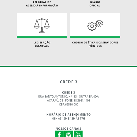
LEI GERAL DE
DIÁRIO
ACESSO À INFORMAÇÃO
OFICIAL
LEGISLAÇÃO
CÓDIGO DE ÉTICA DOS SERVIDORES
ESTADUAL
PÚBLICOS
CREDE 3
CREDE 3
RUA SANTO ANTÔNIO, Nº 133 - OUTRA BANDA
ACARAÚ, CE - FONE: 88 3661.1498
CEP: 62580-000
HORÁRIO DE ATENDIMENTO
08H ÀS 12H E 13H ÀS 17H
NOSSOS CANAIS