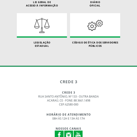
LEI GERAL DE
DIÁRIO
ACESSO À INFORMAÇÃO
OFICIAL
LEGISLAÇÃO
CÓDIGO DE ÉTICA DOS SERVIDORES
ESTADUAL
PÚBLICOS
CREDE 3
CREDE 3
RUA SANTO ANTÔNIO, Nº 133 - OUTRA BANDA
ACARAÚ, CE - FONE: 88 3661.1498
CEP: 62580-000
HORÁRIO DE ATENDIMENTO
08H ÀS 12H E 13H ÀS 17H
NOSSOS CANAIS