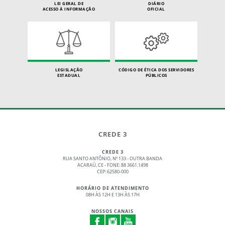
LEI GERAL DE
DIÁRIO
ACESSO À INFORMAÇÃO
OFICIAL
LEGISLAÇÃO
CÓDIGO DE ÉTICA DOS SERVIDORES
ESTADUAL
PÚBLICOS
CREDE 3
CREDE 3
RUA SANTO ANTÔNIO, Nº 133 - OUTRA BANDA
ACARAÚ, CE - FONE: 88 3661.1498
CEP: 62580-000
HORÁRIO DE ATENDIMENTO
08H ÀS 12H E 13H ÀS 17H
NOSSOS CANAIS