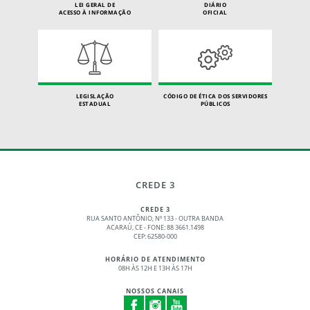
LEI GERAL DE
DIÁRIO
ACESSO À INFORMAÇÃO
OFICIAL
LEGISLAÇÃO
CÓDIGO DE ÉTICA DOS SERVIDORES
ESTADUAL
PÚBLICOS
CREDE 3
CREDE 3
RUA SANTO ANTÔNIO, Nº 133 - OUTRA BANDA
ACARAÚ, CE - FONE: 88 3661.1498
CEP: 62580-000
HORÁRIO DE ATENDIMENTO
08H ÀS 12H E 13H ÀS 17H
NOSSOS CANAIS